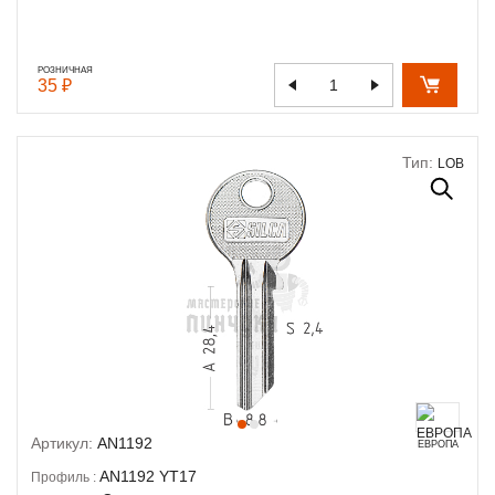
РОЗНИЧНАЯ
35 ₽
Тип:
LOB
Артикул:
AN1192
ЕВРОПА
AN1192
YT17
Профиль :