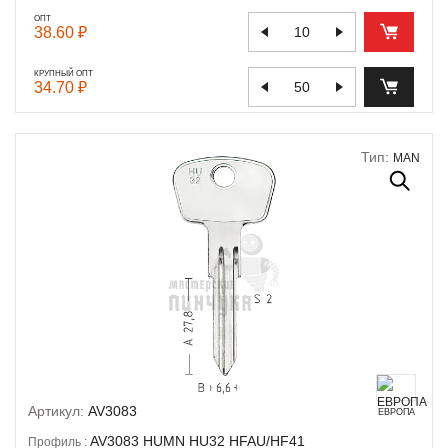
ОПТ
38.60 ₽
КРУПНЫЙ ОПТ
34.70 ₽
Тип:
MAN
Артикул:
AV3083
ЕВРОПА
AV3083
HUMN
HU32
HFAU/HF41
Профиль :