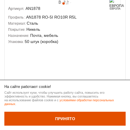
Артикул:
AN1878
ЕВРОПА
AN1878
RO-5I
RO10R
R5L
Профиль :
Сталь
Материал:
Никель
Покрытие:
Почта, мебель
Назначение:
50 штук (коробка)
Упаковка:
На сайте работают cookie!
РОЗНИЧНАЯ
33.40 ₽
Сайт использует куки, чтобы улучшить работу сайта, повысить его
эффективность и удобство. Нажимая кнопку, вы соглашаетесь
ВВЕРХ
на использование файлов cookie и с
условиями обработки персональных
данных
.
Тип:
MITSUBISHI
НАЗАД
ПРИНЯТО