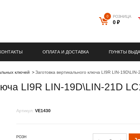
0
РОЗНИЦА
0 ₽
КОНТАКТЫ
ОПЛАТА И ДОСТАВКА
ПУНКТЫ ВЫД
кальных ключей
Заготовка вертикального ключа LI9R LIN-19D\LIN
люча LI9R LIN-19D\LIN-21D L
Артикул:
VE1430
РОЗН