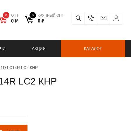
0
ОПТ
0
КРУПНЫЙ ОПТ
0 ₽
0 ₽
АЧИ
АКЦИЯ
КАТАЛОГ
-21D LC14R LC2 КНР
C14R LC2 КНР