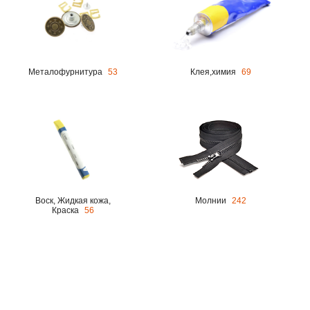
Металофурнитура
53
Клея,химия
69
Воск, Жидкая кожа,
Молнии
242
Краска
56