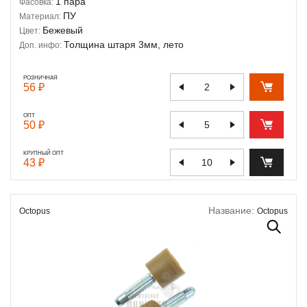
1 пара
Фасовка:
ПУ
Материал:
Бежевый
Цвет:
Толщина штаря 3мм, лето
Доп. инфо:
РОЗНИЧНАЯ
56 ₽
ОПТ
50 ₽
КРУПНЫЙ ОПТ
43 ₽
Название:
Octopus
Octopus