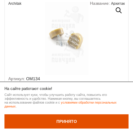
Название:
Architak
Архитак
Артикул:
OM134
р.7 т.6мм
Размер:
На сайте работают cookie!
1 пара
Фасовка:
Сайт использует куки, чтобы улучшить работу сайта, повысить его
эффективность и удобство. Нажимая кнопку, вы соглашаетесь
ПУ
Материал:
ВВЕРХ
на использование файлов cookie и с
условиями обработки персональных
Бежевый
Цвет:
данных
.
Толщина штаря 3мм, лето
Доп. инфо:
НАЗАД
ПРИНЯТО