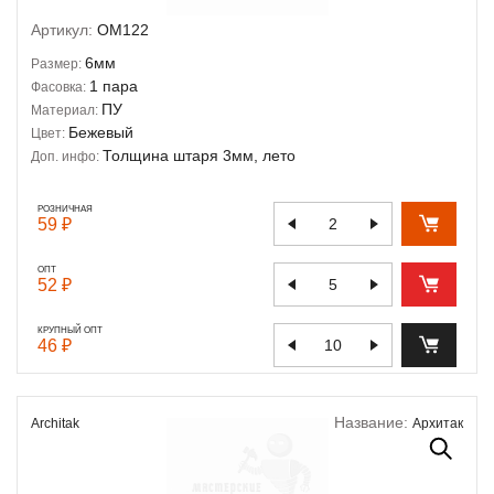
Артикул:
OM122
6мм
Размер:
1 пара
Фасовка:
ПУ
Материал:
Бежевый
Цвет:
Толщина штаря 3мм, лето
Доп. инфо:
РОЗНИЧНАЯ
59 ₽
ОПТ
52 ₽
КРУПНЫЙ ОПТ
46 ₽
Название:
Architak
Архитак