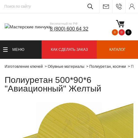
бесплатный по РФ
8 (800) 600 64 32
0
0
0
МЕНЮ
КАК СДЕЛАТЬ ЗАКАЗ
КАТАЛОГ
Изготовление ключей
Обувные материалы
Полиуретан, косячки
Пол
Полиуретан 500*90*6
"Авиационный" Желтый