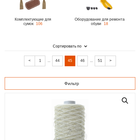
Комплектующие для
Оборудование для ремонта
сумок
106
обуви
18
Сортировать по
<
1
...
44
45
46
...
51
>
Фильтр