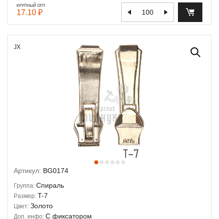
КРУПНЫЙ ОПТ
17.10 ₽
JX
Артикул:
BG0174
Спираль
Группа:
T-7
Размер:
Золото
Цвет:
С фиксатором
Доп. инфо: