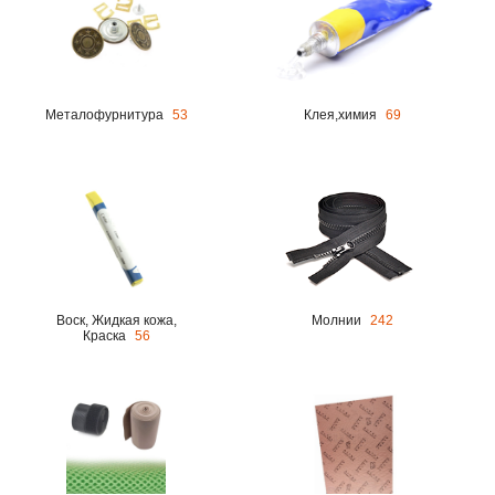
Металофурнитура
53
Клея,химия
69
Воск, Жидкая кожа,
Молнии
242
Краска
56