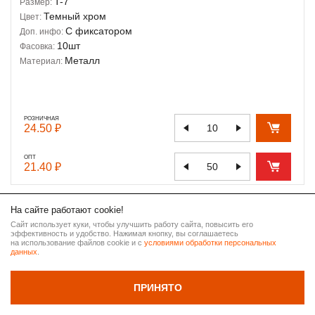
T-7
Размер:
Темный хром
Цвет:
С фиксатором
Доп. инфо:
10шт
Фасовка:
Металл
Материал:
РОЗНИЧНАЯ
24.50 ₽
ОПТ
21.40 ₽
На сайте работают cookie!
Название:
JX
Ressonny
Сайт использует куки, чтобы улучшить работу сайта, повысить его
эффективность и удобство. Нажимая кнопку, вы соглашаетесь
ВВЕРХ
на использование файлов cookie и с
условиями обработки персональных
данных
.
НАЗАД
ПРИНЯТО