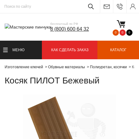
бесплатный по РФ
8 (800) 600 64 32
0
0
0
МЕНЮ
КАК СДЕЛАТЬ ЗАКАЗ
КАТАЛОГ
Изготовление ключей
Обувные материалы
Полиуретан, косячки
Кос
Косяк ПИЛОТ Бежевый