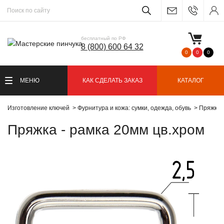
бесплатный по РФ
8 (800) 600 64 32
0
0
0
МЕНЮ
КАК СДЕЛАТЬ ЗАКАЗ
КАТАЛОГ
Изготовление ключей
Фурнитура и кожа: сумки, одежда, обувь
Пряжки 
Пряжка - рамка 20мм цв.хром