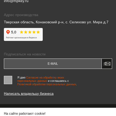
info@mpkey.ru
Адрес производства
Тверская область, Конаковский р-н, с. Селихово ул. Мира д.7
Подписаться на новости
Я даю
Согласие на обработку моих
персональных данных
и соглашаюсь c
Политикой обработки персональных данных
.
Написать владельцу бизнеса
На сайте работают cookie!
© 2000-2026 «МАСТЕРСКИЕ ПИНЧУКА»