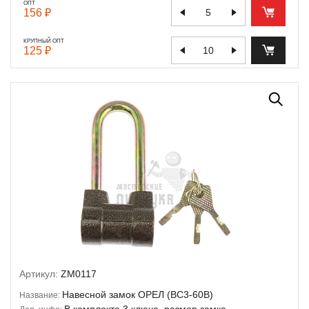
ОПТ
156 ₽
КРУПНЫЙ ОПТ
125 ₽
Артикул:
ZM0117
Навесной замок ОРЕЛ (ВС3-60В)
Название:
В комплекте 3 ключа, размер замка -