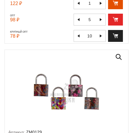
122 ₽
ОПТ
98 ₽
КРУПНЫЙ ОПТ
78 ₽
Артикул:
ZM0129