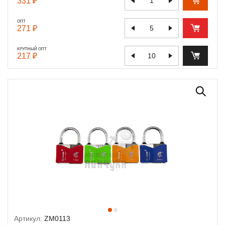
331 ₽
ОПТ
271 ₽
КРУПНЫЙ ОПТ
217 ₽
Артикул:
ZM0113