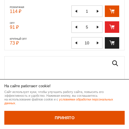
РОЗНИЧНАЯ
114 ₽
ОПТ
91 ₽
КРУПНЫЙ ОПТ
73 ₽
На сайте работают cookie!
Сайт использует куки, чтобы улучшить работу сайта, повысить его
эффективность и удобство. Нажимая кнопку, вы соглашаетесь
ВВЕРХ
на использование файлов cookie и с
условиями обработки персональных
данных
.
НАЗАД
ПРИНЯТО