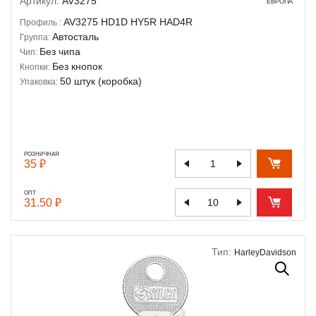
Артикул:
AV3275
ЕВРОПА
AV3275
HD1D
HY5R
HAD4R
Профиль :
Автосталь
Группа:
Без чипа
Чип:
Без кнопок
Кнопки:
50 штук (коробка)
Упаковка:
РОЗНИЧНАЯ
35 ₽
ОПТ
31.50 ₽
Тип:
HarleyDavidson