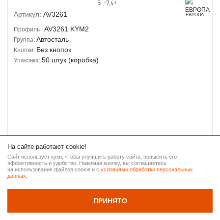
Артикул:
AV3261
ЕВРОПА
AV3261
KYM2
Профиль :
Автосталь
Группа:
Без кнопок
Кнопки:
50 штук (коробка)
Упаковка:
На сайте работают cookie!
РОЗНИЧНАЯ
35 ₽
Сайт использует куки, чтобы улучшить работу сайта, повысить его
эффективность и удобство. Нажимая кнопку, вы соглашаетесь
ВВЕРХ
на использование файлов cookie и с
условиями обработки персональных
данных
.
Тип:
MITSUBISHI
НАЗАД
ПРИНЯТО