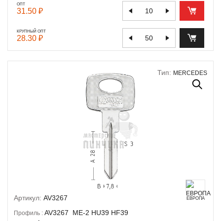
ОПТ
31.50 ₽
КРУПНЫЙ ОПТ
28.30 ₽
Тип:
MERCEDES
Артикул:
AV3267
ЕВРОПА
AV3267
ME-2
HU39
HF39
Профиль :