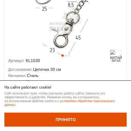
Артикул:
KL1530
КИТАЙ
Цепочка 30 см
Доп.название:
Сталь
Материал:
Никель
Покрытие:
На сайте работают cookie!
Звено 6*8,5*1,6мм
Размер:
100 штук (пакет)
Сайт использует куки, чтобы улучшить работу сайта, повысить его
Упаковка:
эффективность и удобство. Нажимая кнопку, вы соглашаетесь
ВВЕРХ
на использование файлов cookie и с
условиями обработки персональных
данных
.
РОЗНИЧНАЯ
81 ₽
НАЗАД
ПРИНЯТО
ОПТ
64.80 ₽