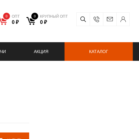
0
ОПТ
0
КРУПНЫЙ ОПТ
0 ₽
0 ₽
АЧИ
АКЦИЯ
КАТАЛОГ