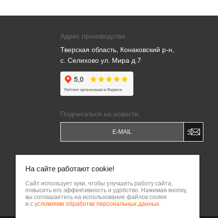
Адрес производства
Тверская область, Конаковский р-н,
с. Селихово ул. Мира д.7
Подписаться на новости
Я даю
Согласие на обработку моих
персональных данных
и соглашаюсь c
На сайте работают cookie!
Политикой обработки персональных
данных
.
Сайт использует куки, чтобы улучшить работу сайта,
повысить его эффективность и удобство. Нажимая кнопку,
Написать владельцу бизнеса
вы соглашаетесь на использование файлов cookie
ВВЕРХ
и с
условиями обработки персональных данных
.