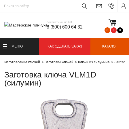
бесплатный по РФ
8 (800) 600 64 32
0
0
0
МЕНЮ
КАК СДЕЛАТЬ ЗАКАЗ
КАТАЛОГ
Изготовление ключей
Заготовки ключей
Ключи из силумина
Заготовк
Заготовка ключа VLM1D
(силумин)