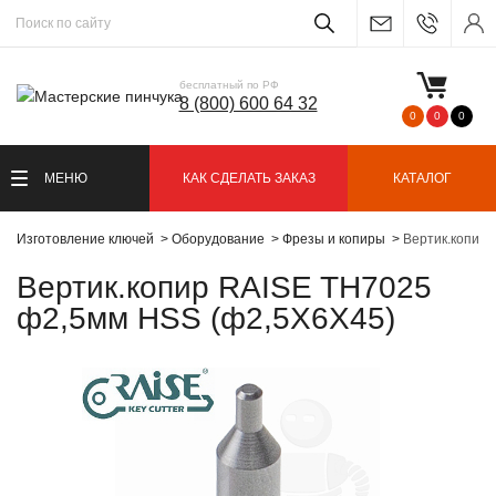
бесплатный по РФ
8 (800) 600 64 32
0
0
0
МЕНЮ
КАК СДЕЛАТЬ ЗАКАЗ
КАТАЛОГ
Изготовление ключей
Оборудование
Фрезы и копиры
Вертик.копир
Вертик.копир RAISE TH7025
ф2,5мм HSS (ф2,5Х6Х45)