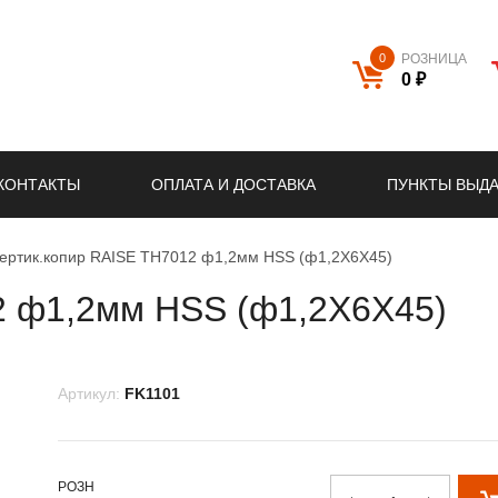
0
РОЗНИЦА
0 ₽
КОНТАКТЫ
ОПЛАТА И ДОСТАВКА
ПУНКТЫ ВЫД
ертик.копир RAISE TH7012 ф1,2мм HSS (ф1,2Х6Х45)
2 ф1,2мм HSS (ф1,2Х6Х45)
Артикул:
FK1101
РОЗН