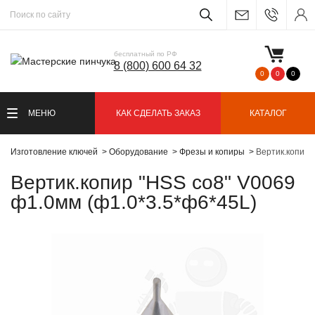
бесплатный по РФ
8 (800) 600 64 32
0
0
0
МЕНЮ
КАК СДЕЛАТЬ ЗАКАЗ
КАТАЛОГ
Изготовление ключей
Оборудование
Фрезы и копиры
Вертик.копир 
Вертик.копир "HSS co8" V0069
ф1.0мм (ф1.0*3.5*ф6*45L)