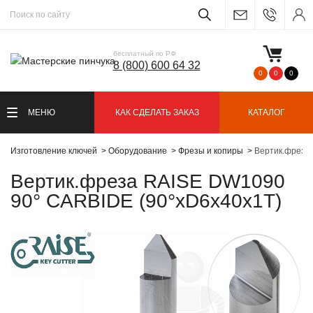
бесплатный по РФ
8 (800) 600 64 32
0
0
0
МЕНЮ
КАК СДЕЛАТЬ ЗАКАЗ
КАТАЛОГ
Изготовление ключей
Оборудование
Фрезы и копиры
Вертик.фреза
Вертик.фреза RAISE DW1090
90° CARBIDE (90°xD6x40x1T)