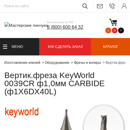
бесплатный по РФ
8 (800) 600 64 32
0
0
0
МЕНЮ
КАК СДЕЛАТЬ ЗАКАЗ
КАТАЛОГ
Изготовление ключей
Оборудование
Фрезы и копиры
Вертик.фреза
Вертик.фреза KeyWorld
0039CR ф1,0мм CARBIDE
(ф1Х6DX40L)