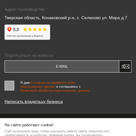
Адрес производства
Тверская область, Конаковский р-н, с. Селихово ул. Мира д.7
Подписаться на новости
Я даю
Согласие на обработку моих
персональных данных
и соглашаюсь c
Политикой обработки персональных данных
.
Написать владельцу бизнеса
На сайте работают cookie!
© 2000-2026 «МАСТЕРСКИЕ ПИНЧУКА»
Сайт использует куки, чтобы улучшить работу сайта, повысить его
Информация на сайте является интеллектуальной собственностью компании, любое
эффективность и удобство. Нажимая кнопку, вы соглашаетесь