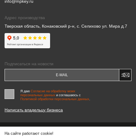
info@mpkey.ru
Адрес производства
Тверская область, Конаковский р-н, с. Селихово ул. Мира д.7
Подписаться на новости
Я даю
Согласие на обработку моих
персональных данных
и соглашаюсь c
Политикой обработки персональных данных
.
Написать владельцу бизнеса
На сайте работают cookie!
© 2000-2026 «МАСТЕРСКИЕ ПИНЧУКА»