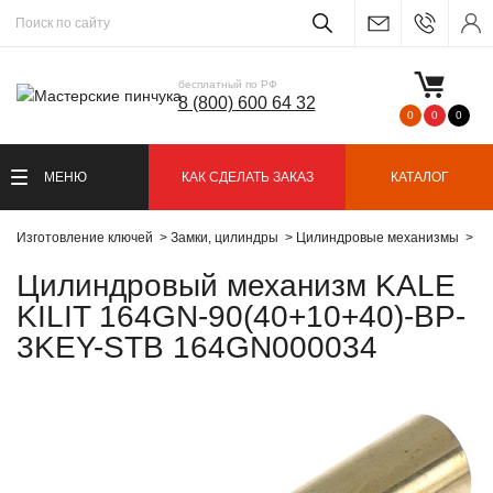
бесплатный по РФ
8 (800) 600 64 32
0
0
0
МЕНЮ
КАК СДЕЛАТЬ ЗАКАЗ
КАТАЛОГ
Изготовление ключей
Замки, цилиндры
Цилиндровые механизмы
Ци
Цилиндровый механизм KALE
KILIT 164GN-90(40+10+40)-BP-
3KEY-STB 164GN000034