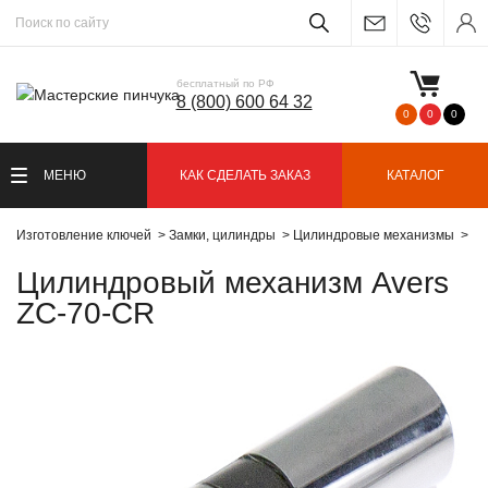
бесплатный по РФ
8 (800) 600 64 32
0
0
0
МЕНЮ
КАК СДЕЛАТЬ ЗАКАЗ
КАТАЛОГ
Изготовление ключей
Замки, цилиндры
Цилиндровые механизмы
Ци
Цилиндровый механизм Avers
ZC-70-CR