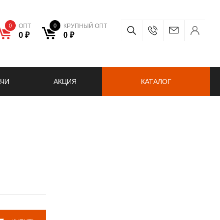
0
ОПТ
0
КРУПНЫЙ ОПТ
0 ₽
0 ₽
АЧИ
АКЦИЯ
КАТАЛОГ