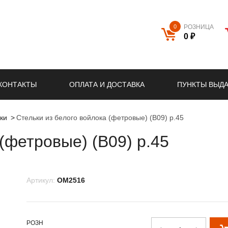
0
РОЗНИЦА
0 ₽
КОНТАКТЫ
ОПЛАТА И ДОСТАВКА
ПУНКТЫ ВЫД
ки
Стельки из белого войлока (фетровые) (В09) р.45
(фетровые) (В09) р.45
Артикул:
OM2516
РОЗН