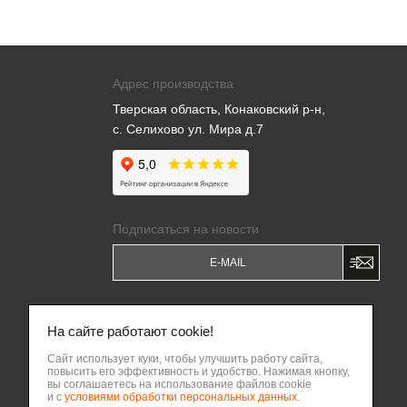
Адрес производства
Тверская область, Конаковский р-н,
с. Селихово ул. Мира д.7
Подписаться на новости
Я даю
Согласие на обработку моих
персональных данных
и соглашаюсь c
На сайте работают cookie!
Политикой обработки персональных
данных
.
Сайт использует куки, чтобы улучшить работу сайта,
повысить его эффективность и удобство. Нажимая кнопку,
Написать владельцу бизнеса
вы соглашаетесь на использование файлов cookie
ВВЕРХ
и с
условиями обработки персональных данных
.