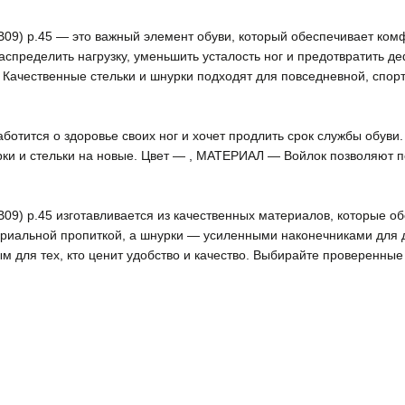
В09) р.45 — это важный элемент обуви, который обеспечивает ком
аспределить нагрузку, уменьшить усталость ног и предотвратить 
 Качественные стельки и шнурки подходят для повседневной, спор
заботится о здоровье своих ног и хочет продлить срок службы обув
ки и стельки на новые. Цвет — , МАТЕРИАЛ — Войлок позволяют 
В09) р.45 изготавливается из качественных материалов, которые о
риальной пропиткой, а шнурки — усиленными наконечниками для д
м для тех, кто ценит удобство и качество. Выбирайте проверенные