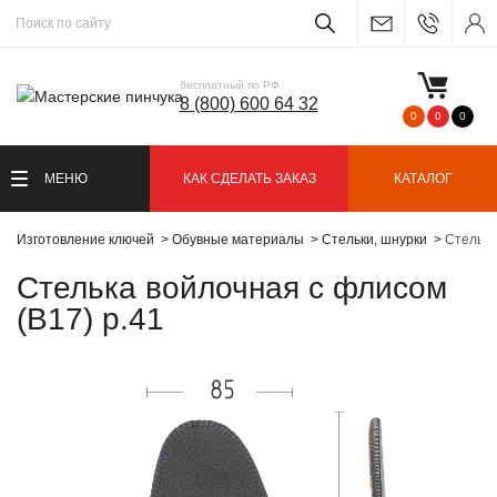
бесплатный по РФ
8 (800) 600 64 32
0
0
0
МЕНЮ
КАК СДЕЛАТЬ ЗАКАЗ
КАТАЛОГ
Изготовление ключей
Обувные материалы
Стельки, шнурки
Стелька
Стелька войлочная с флисом
(В17) р.41