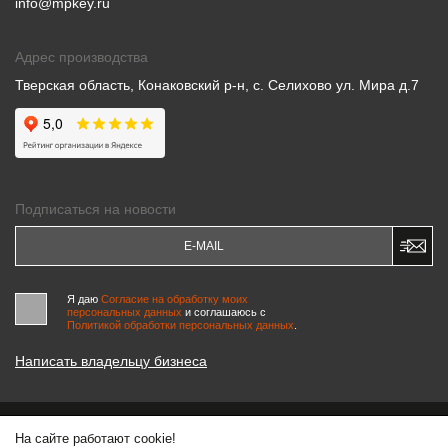
info@mpkey.ru
Адрес производства
Тверская область, Конаковский р-н, с. Селихово ул. Мира д.7
Подписаться на новости
Я даю
Согласие на обработку моих
персональных данных
и соглашаюсь c
Политикой обработки персональных данных
.
Написать владельцу бизнеса
На сайте работают cookie!
© 2000-2026 «МАСТЕРСКИЕ ПИНЧУКА»