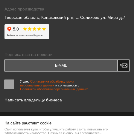
Адрес производства
Тверская область, Конаковский р-н, с. Селихово ул. Мира д.7
Подписаться на новости
Я даю
Согласие на обработку моих
персональных данных
и соглашаюсь c
Политикой обработки персональных данных
.
Написать владельцу бизнеса
На сайте работают cookie!
© 2000-2026 «МАСТЕРСКИЕ ПИНЧУКА»
Сайт использует куки, чтобы улучшить работу сайта, повысить его
Информация на сайте является интеллектуальной собственностью компании, любое
эффективность и удобство. Нажимая кнопку, вы соглашаетесь