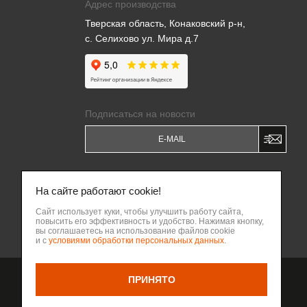
Адрес производства
Тверская область, Конаковский р-н,
с. Селихово ул. Мира д.7
Подписаться на новости
Я даю
Согласие на обработку моих
персональных данных
и соглашаюсь c
На сайте работают cookie!
Политикой обработки персональных
данных
.
Сайт использует куки, чтобы улучшить работу сайта,
повысить его эффективность и удобство. Нажимая кнопку,
Написать владельцу бизнеса
вы соглашаетесь на использование файлов cookie
ВВЕРХ
и с
условиями обработки персональных данных
.
ПРИНЯТО
Разработка сайта Веб-
НАЗАД
интегратор КРИТ