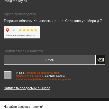
info@mpkey.ru
Адрес производства
Тверская область, Конаковский р-н, с. Селихово ул. Мира д.7
Подписаться на новости
Я даю
Согласие на обработку моих
персональных данных
и соглашаюсь c
Политикой обработки персональных данных
.
Написать владельцу бизнеса
На сайте работают cookie!
© 2000-2026 «МАСТЕРСКИЕ ПИНЧУКА»