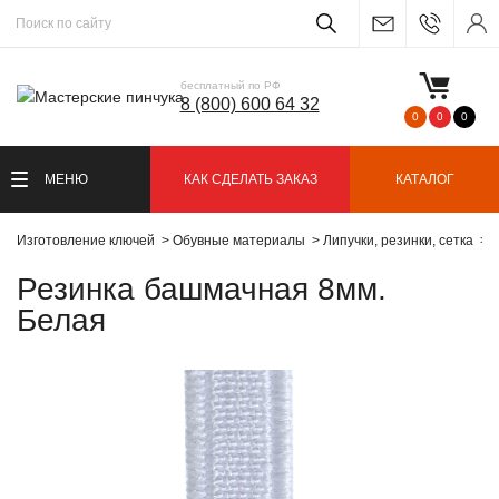
бесплатный по РФ
8 (800) 600 64 32
0
0
0
МЕНЮ
КАК СДЕЛАТЬ ЗАКАЗ
КАТАЛОГ
Изготовление ключей
Обувные материалы
Липучки, резинки, сетка
Р
Резинка башмачная 8мм.
Белая