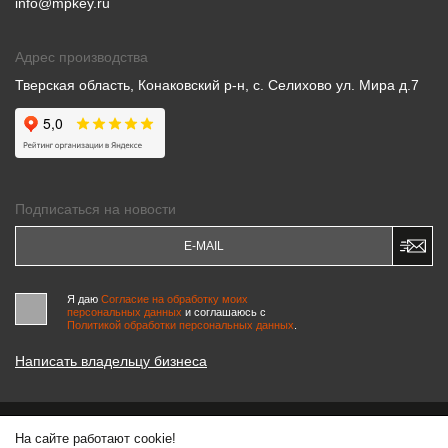
info@mpkey.ru
Адрес производства
Тверская область, Конаковский р-н, с. Селихово ул. Мира д.7
Подписаться на новости
Я даю
Согласие на обработку моих
персональных данных
и соглашаюсь c
Политикой обработки персональных данных
.
Написать владельцу бизнеса
На сайте работают cookie!
© 2000-2026 «МАСТЕРСКИЕ ПИНЧУКА»