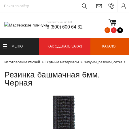
бесплатный по РФ
8 (800) 600 64 32
0
0
0
МЕНЮ
КАК СДЕЛАТЬ ЗАКАЗ
КАТАЛОГ
Изготовление ключей
Обувные материалы
Липучки, резинки, сетка
Р
Резинка башмачная 6мм.
Черная