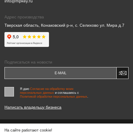
info@mpkey.ru
Адрес производства
Тверская область, Конаковский р-н, с. Селихово ул. Мира д.7
Подписаться на новости
Я даю
Согласие на обработку моих
персональных данных
и соглашаюсь c
Политикой обработки персональных данных
.
Написать владельцу бизнеса
На сайте работают cookie!
© 2000-2026 «МАСТЕРСКИЕ ПИНЧУКА»