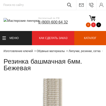
бесплатный по РФ
8 (800) 600 64 32
0
0
0
МЕНЮ
КАК СДЕЛАТЬ ЗАКАЗ
КАТАЛОГ
Изготовление ключей
Обувные материалы
Липучки, резинки, сетка
Р
Резинка башмачная 6мм.
Бежевая