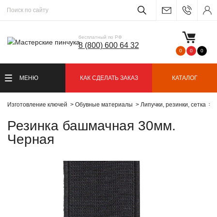
бесплатный по РФ
8 (800) 600 64 32
0
0
0
МЕНЮ
КАК СДЕЛАТЬ ЗАКАЗ
КАТАЛОГ
Изготовление ключей
Обувные материалы
Липучки, резинки, сетка
Р
Резинка башмачная 30мм.
Черная