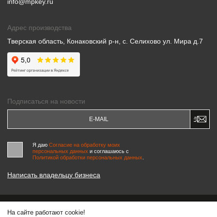
info@mpkey.ru
Адрес производства
Тверская область, Конаковский р-н, с. Селихово ул. Мира д.7
Подписаться на новости
Я даю
Согласие на обработку моих
персональных данных
и соглашаюсь c
Политикой обработки персональных данных
.
Написать владельцу бизнеса
На сайте работают cookie!
© 2000-2026 «МАСТЕРСКИЕ ПИНЧУКА»