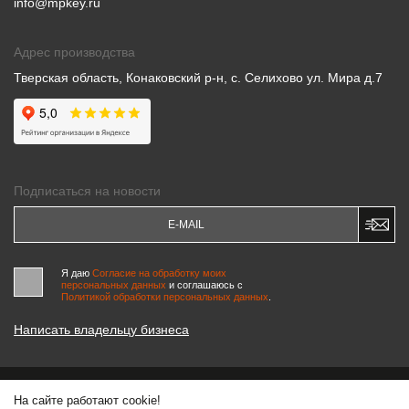
info@mpkey.ru
Адрес производства
Тверская область, Конаковский р-н, с. Селихово ул. Мира д.7
Подписаться на новости
Я даю
Согласие на обработку моих
персональных данных
и соглашаюсь c
Политикой обработки персональных данных
.
Написать владельцу бизнеса
На сайте работают cookie!
© 2000-2026 «МАСТЕРСКИЕ ПИНЧУКА»