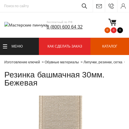
бесплатный по РФ
8 (800) 600 64 32
0
0
0
МЕНЮ
КАК СДЕЛАТЬ ЗАКАЗ
КАТАЛОГ
Изготовление ключей
Обувные материалы
Липучки, резинки, сетка
Р
Резинка башмачная 30мм.
Бежевая