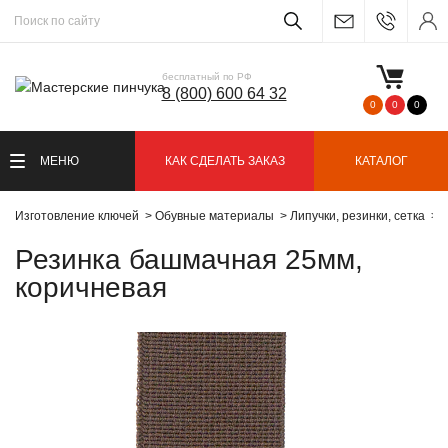
бесплатный по РФ
8 (800) 600 64 32
0
0
0
МЕНЮ
КАК СДЕЛАТЬ ЗАКАЗ
КАТАЛОГ
Изготовление ключей
Обувные материалы
Липучки, резинки, сетка
Р
Резинка башмачная 25мм,
коричневая