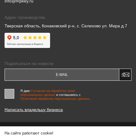
info@mpkey.ru
Адрес производства
Тверская область, Конаковский р-н, с. Селихово ул. Мира д.7
Подписаться на новости
Я даю
Согласие на обработку моих
персональных данных
и соглашаюсь c
Политикой обработки персональных данных
.
Написать владельцу бизнеса
На сайте работают cookie!
© 2000-2026 «МАСТЕРСКИЕ ПИНЧУКА»