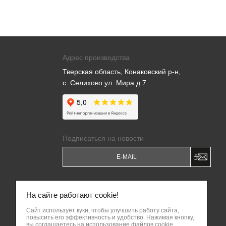
Адрес производства
Тверская область, Конаковский р-н,
с. Селихово ул. Мира д.7
Подписаться на новости
Я даю
Согласие на обработку моих
персональных данных
и соглашаюсь c
На сайте работают cookie!
Политикой обработки персональных
данных
.
Сайт использует куки, чтобы улучшить работу сайта,
повысить его эффективность и удобство. Нажимая кнопку,
Написать владельцу бизнеса
вы соглашаетесь на использование файлов cookie