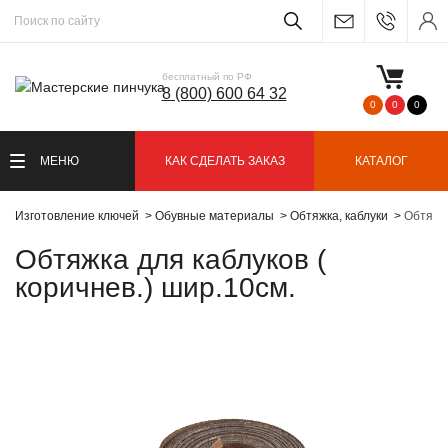
бесплатный по РФ
8 (800) 600 64 32
0
0
0
МЕНЮ
КАК СДЕЛАТЬ ЗАКАЗ
КАТАЛОГ
Изготовление ключей
Обувные материалы
Обтяжка, каблуки
Обтяжка
Обтяжка для каблуков (
коричнев.) шир.10см.