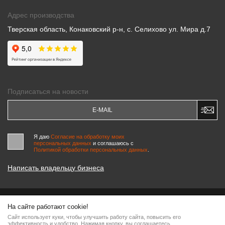
Адрес производства
Тверская область, Конаковский р-н, с. Селихово ул. Мира д.7
Подписаться на новости
Я даю
Согласие на обработку моих
персональных данных
и соглашаюсь c
Политикой обработки персональных данных
.
Написать владельцу бизнеса
На сайте работают cookie!
© 2000-2026 «МАСТЕРСКИЕ ПИНЧУКА»
Сайт использует куки, чтобы улучшить работу сайта, повысить его
Информация на сайте является интеллектуальной собственностью компании, любое
эффективность и удобство. Нажимая кнопку, вы соглашаетесь