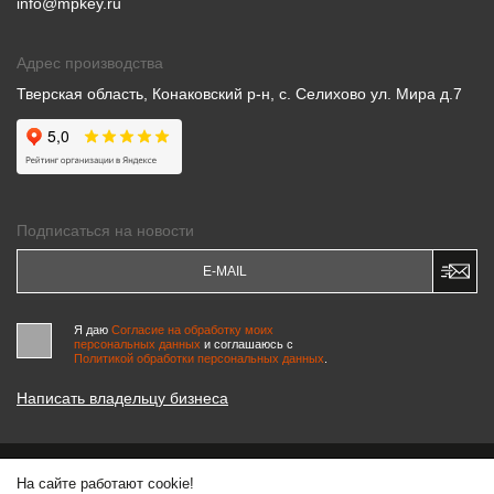
info@mpkey.ru
Адрес производства
Тверская область, Конаковский р-н, с. Селихово ул. Мира д.7
Подписаться на новости
Я даю
Согласие на обработку моих
персональных данных
и соглашаюсь c
Политикой обработки персональных данных
.
Написать владельцу бизнеса
На сайте работают cookie!
© 2000-2026 «МАСТЕРСКИЕ ПИНЧУКА»