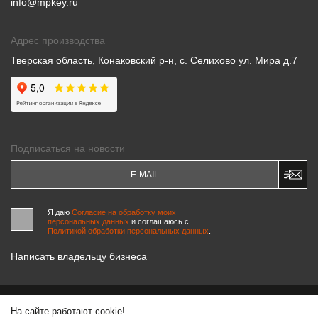
info@mpkey.ru
Адрес производства
Тверская область, Конаковский р-н, с. Селихово ул. Мира д.7
Подписаться на новости
Я даю
Согласие на обработку моих
персональных данных
и соглашаюсь c
Политикой обработки персональных данных
.
Написать владельцу бизнеса
На сайте работают cookie!
© 2000-2026 «МАСТЕРСКИЕ ПИНЧУКА»