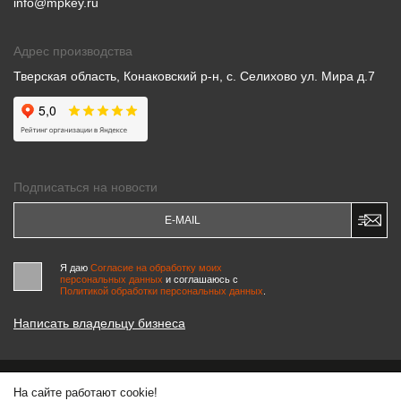
info@mpkey.ru
Адрес производства
Тверская область, Конаковский р-н, с. Селихово ул. Мира д.7
Подписаться на новости
Я даю
Согласие на обработку моих
персональных данных
и соглашаюсь c
Политикой обработки персональных данных
.
Написать владельцу бизнеса
На сайте работают cookie!
© 2000-2026 «МАСТЕРСКИЕ ПИНЧУКА»