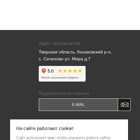
Адрес производства
Тверская область, Конаковский р-н,
с. Селихово ул. Мира д.7
Подписаться на новости
Я даю
Согласие на обработку моих
персональных данных
и соглашаюсь c
На сайте работают cookie!
Политикой обработки персональных
данных
.
Сайт использует куки, чтобы улучшить работу сайта,