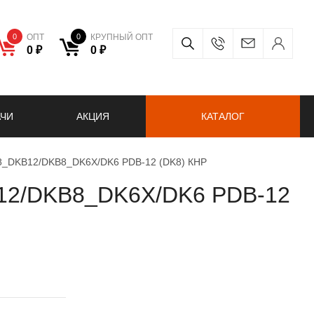
0
ОПТ
0
КРУПНЫЙ ОПТ
0 ₽
0 ₽
АЧИ
АКЦИЯ
КАТАЛОГ
K8_DKB12/DKB8_DK6X/DK6 PDB-12 (DK8) КНР
B12/DKB8_DK6X/DK6 PDB-12