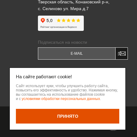
Тверская область, Конаковский р-н,
с. Селихово ул. Мира д.7
Подписаться на новости
Я даю
Согласие на обработку моих
персональных данных
и соглашаюсь c
На сайте работают cookie!
Политикой обработки персональных
данных
.
Сайт использует куки, чтобы улучшить работу сайта,
повысить его эффективность и удобство. Нажимая кнопку,
Написать владельцу бизнеса
вы соглашаетесь на использование файлов cookie
ВВЕРХ
и с
условиями обработки персональных данных
.
ПРИНЯТО
Разработка сайта Веб-
НАЗАД
интегратор КРИТ