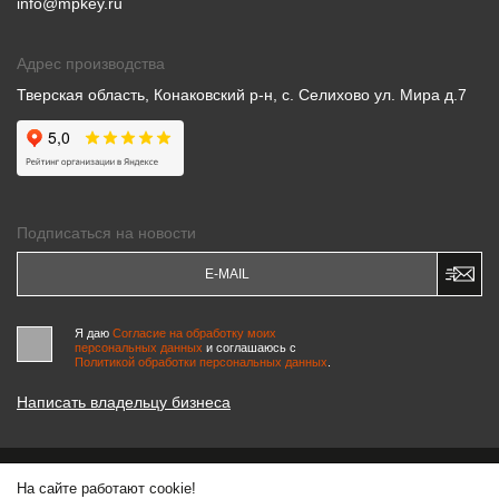
info@mpkey.ru
Адрес производства
Тверская область, Конаковский р-н, с. Селихово ул. Мира д.7
Подписаться на новости
Я даю
Согласие на обработку моих
персональных данных
и соглашаюсь c
Политикой обработки персональных данных
.
Написать владельцу бизнеса
На сайте работают cookie!
© 2000-2026 «МАСТЕРСКИЕ ПИНЧУКА»