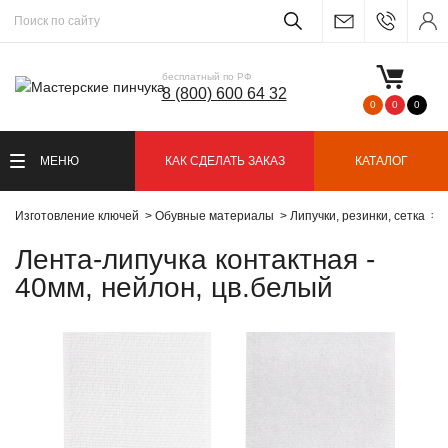
бесплатный по РФ
8 (800) 600 64 32
0
0
0
МЕНЮ
КАК СДЕЛАТЬ ЗАКАЗ
КАТАЛОГ
Изготовление ключей
Обувные материалы
Липучки, резинки, сетка
Л
Лента-липучка контактная -
40мм, нейлон, цв.белый