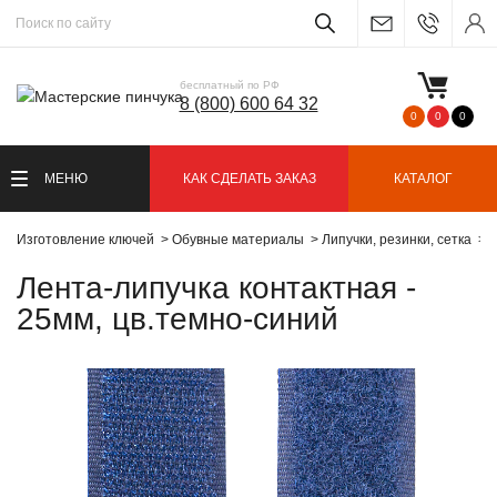
бесплатный по РФ
8 (800) 600 64 32
0
0
0
МЕНЮ
КАК СДЕЛАТЬ ЗАКАЗ
КАТАЛОГ
Изготовление ключей
Обувные материалы
Липучки, резинки, сетка
Л
Лента-липучка контактная -
25мм, цв.темно-синий