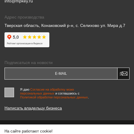
info@mpkey.ru
Адрес производства
Тверская область, Конаковский р-н, с. Селихово ул. Мира д.7
Подписаться на новости
Я даю
Согласие на обработку моих
персональных данных
и соглашаюсь c
Политикой обработки персональных данных
.
Написать владельцу бизнеса
На сайте работают cookie!
© 2000-2026 «МАСТЕРСКИЕ ПИНЧУКА»