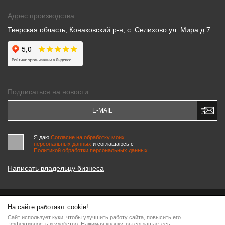
Адрес производства
Тверская область, Конаковский р-н, с. Селихово ул. Мира д.7
Подписаться на новости
Я даю
Согласие на обработку моих
персональных данных
и соглашаюсь c
Политикой обработки персональных данных
.
Написать владельцу бизнеса
На сайте работают cookie!
© 2000-2026 «МАСТЕРСКИЕ ПИНЧУКА»
Сайт использует куки, чтобы улучшить работу сайта, повысить его
Информация на сайте является интеллектуальной собственностью компании, любое
эффективность и удобство. Нажимая кнопку, вы соглашаетесь