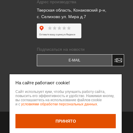
Адрес производства
Тверская область, Конаковский р-н,
с. Селихово ул. Мира д.7
Подписаться на новости
Я даю
Согласие на обработку моих
персональных данных
и соглашаюсь c
На сайте работают cookie!
Политикой обработки персональных
данных
.
Сайт использует куки, чтобы улучшить работу сайта,
повысить его эффективность и удобство. Нажимая кнопку,
Написать владельцу бизнеса
вы соглашаетесь на использование файлов cookie
ВВЕРХ
и с
условиями обработки персональных данных
.
ПРИНЯТО
Разработка сайта Веб-
НАЗАД
интегратор КРИТ