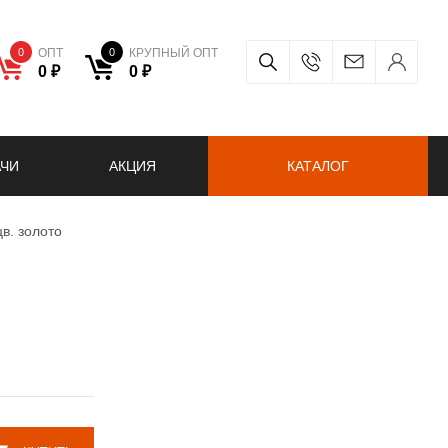
0
ОПТ
0
КРУПНЫЙ ОПТ
0 ₽
0 ₽
АЧИ
АКЦИЯ
КАТАЛОГ
в. золото