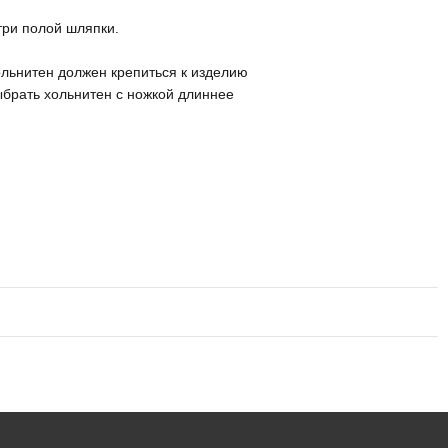
три полой шляпки.
ольнитен должен крепиться к изделию
ыбрать хольнитен с ножкой длиннее