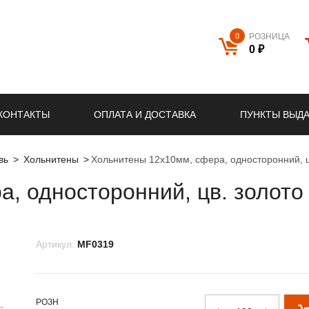
0
РОЗНИЦА
0 ₽
КОНТАКТЫ
ОПЛАТА И ДОСТАВКА
ПУНКТЫ ВЫД
вь
Хольнитены
Хольнитены 12х10мм, сфера, односторонний, ц
, односторонний, цв. золото
Артикул:
MF0319
РОЗН