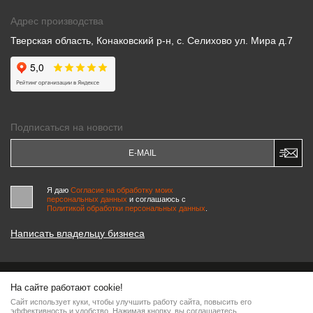
Адрес производства
Тверская область, Конаковский р-н, с. Селихово ул. Мира д.7
Подписаться на новости
Я даю
Согласие на обработку моих
персональных данных
и соглашаюсь c
Политикой обработки персональных данных
.
Написать владельцу бизнеса
На сайте работают cookie!
© 2000-2026 «МАСТЕРСКИЕ ПИНЧУКА»
Сайт использует куки, чтобы улучшить работу сайта, повысить его
Информация на сайте является интеллектуальной собственностью компании, любое
эффективность и удобство. Нажимая кнопку, вы соглашаетесь