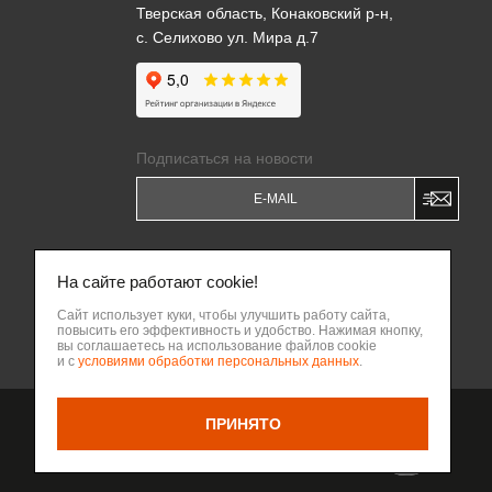
Тверская область, Конаковский р-н,
с. Селихово ул. Мира д.7
Подписаться на новости
Я даю
Согласие на обработку моих
персональных данных
и соглашаюсь c
На сайте работают cookie!
Политикой обработки персональных
данных
.
Сайт использует куки, чтобы улучшить работу сайта,
повысить его эффективность и удобство. Нажимая кнопку,
Написать владельцу бизнеса
вы соглашаетесь на использование файлов cookie
ВВЕРХ
и с
условиями обработки персональных данных
.
ПРИНЯТО
Разработка сайта Веб-
НАЗАД
интегратор КРИТ