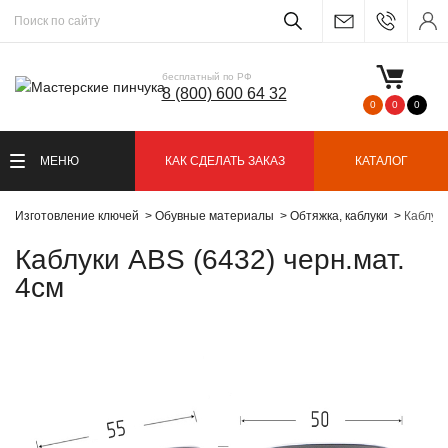
бесплатный по РФ
8 (800) 600 64 32
0
0
0
МЕНЮ
КАК СДЕЛАТЬ ЗАКАЗ
КАТАЛОГ
Изготовление ключей
Обувные материалы
Обтяжка, каблуки
Каблуки
Каблуки ABS (6432) черн.мат.
4см